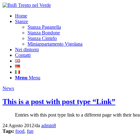
Home
Stanze
Stanza Paganella
Stanza Bondone
Stanza Cimirlo
Miniappartamento Vigolana
Nei dintorni
Contatti
Menu
Menu
News
This is a post with post type “Link”
Entries with this post type link to a different page with their 
24 Agosto 2012
/
da
admin8
Tags:
food
,
fun